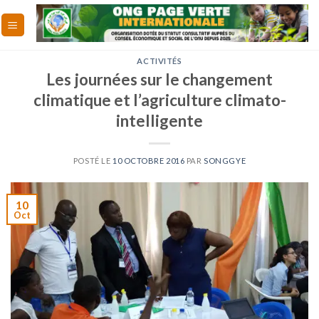
Skip
to
content
ACTIVITÉS
Les journées sur le changement
climatique et l’agriculture climato-
intelligente
POSTÉ LE
10 OCTOBRE 2016
PAR
SONGGYE
10
Oct