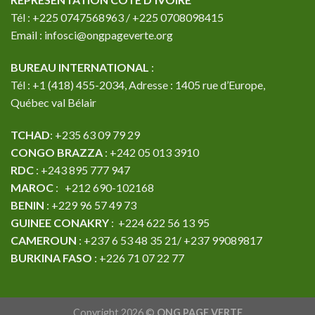
Tél : +225 0747568963 / +225 0708098415
Email : infosci@ongpageverte.org
BUREAU INTERNATIONAL
:
Tél : +1 (418) 455-2034, Adresse : 1405 rue d’Europe,
Québec val Bélair
TCHAD
: +235 63 09 79 29
CONGO BRAZZA
: +242 05 013 3910
RDC
: +243 895 777 947
MAROC
: +212 690-102168
BENIN
: +229 96 57 49 73
GUINEE CONAKRY
: +224 622 56 13 95
CAMEROUN
: +237 6 53 48 35 21/ +237 99089817
BURKINA FASO
: +226 71 07 22 77
Copyright 2026 ©
ONG PAGE VERTE