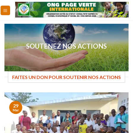
Skip
to
content
SOUTENEZ NOS ACTIONS
FAITES UN DON POUR SOUTENIR NOS ACTIONS
29
Mar