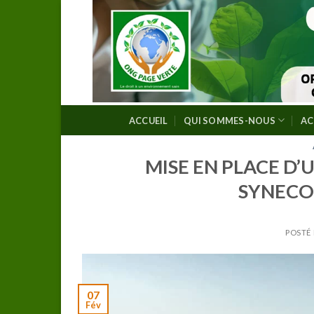
Skip
to
content
ACCUEIL
QUI SOMMES-NOUS
AC
MISE EN PLACE D
SYNECO
POSTÉ
07
Fév