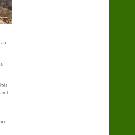
 au
la
ités
 sont
ture