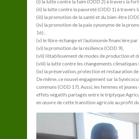
(i) la lutte contre la faim (ODD 2) à travers la for
(ii) la lutte contre la pauvreté (ODD 1) à travers 
(iii) la promotion de la santé et du bien-être (ODD
(iv) la promotion de la paix synonyme de la pr
16) ,
(v) le libre-échange et l’autonomie financière p
(vi) la promotion de la résilience (ODD 9),
(vii) l’établissement de modes de production e
(viii) la lutte contre les changements climatique
(ix) la préservation, protection et restauration d
De même, ce nouvel engagement sur la Synécocultur
communs (ODD 17). Aussi, les femmes et jeunes de 
effets négatifs partagés entre le triptyque Agri
en œuvre de cette transition agricole au profit 