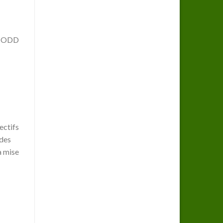
e (ODD
ectifs
 des
a mise