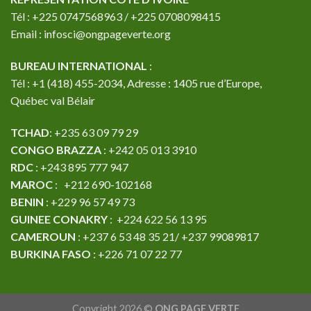
Tél : +225 0747568963 / +225 0708098415
Email : infosci@ongpageverte.org
BUREAU INTERNATIONAL
:
Tél : +1 (418) 455-2034, Adresse : 1405 rue d’Europe,
Québec val Bélair
TCHAD
: +235 63 09 79 29
CONGO BRAZZA
: +242 05 013 3910
RDC
: +243 895 777 947
MAROC
: +212 690-102168
BENIN
: +229 96 57 49 73
GUINEE CONAKRY
: +224 622 56 13 95
CAMEROUN
: +237 6 53 48 35 21/ +237 99089817
BURKINA FASO
: +226 71 07 22 77
Copyright 2026 ©
ONG PAGE VERTE