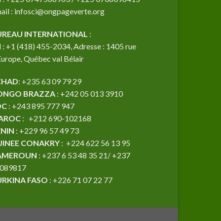
ail : infosci@ongpageverte.org
UREAU INTERNATIONAL
:
l : +1 (418) 455-2034, Adresse : 1405 rue
Europe, Québec val Bélair
CHAD
: +235 63 09 79 29
ONGO BRAZZA
: +242 05 013 3910
DC
: +243 895 777 947
AROC
: +212 690-102168
ENIN
: +229 96 57 49 73
UINEE CONAKRY
: +224 622 56 13 95
AMEROUN
: +237 6 53 48 35 21/ +237
089817
URKINA FASO
: +226 71 07 22 77