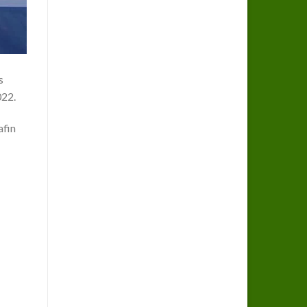
s
022.
afin