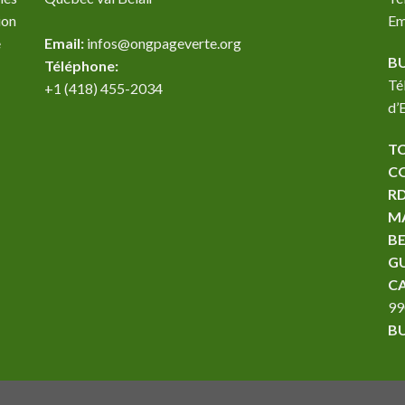
ion
Em
e
Email:
infos@ongpageverte.org
B
Téléphone:
Té
+1 (418) 455-2034
d’
T
C
R
M
B
G
C
99
B