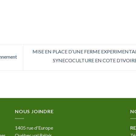
MISE EN PLACE D’UNE FERME EXPERIMENTA
ronnement
SYNECOCULTURE EN COTE D’IVOIR
NOUS JOINDRE
N
1405 rue d'Europe
RE
nes
Québec val Bélair
Té