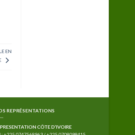
LE EN
E
OS REPRÉSENTATIONS
PRESENTATION CÔTE D’IVOIRE
l : +225 0747568963 / +225 0708098415