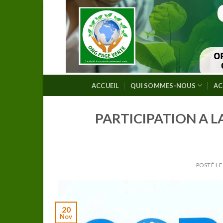
Skip
to
content
ACCUEIL
QUI SOMMES-NOUS
AC
PARTICIPATION A L
POSTÉ L
20
Nov