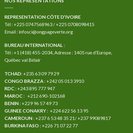
NOS REPRÉSENTATIONS
REPRESENTATION CÔTE D’IVOIRE
Tél : +225 0747568963 / +225 0708098415
Email : infosci@ongpageverte.org
BUREAU INTERNATIONAL
:
Tél : +1 (418) 455-2034, Adresse : 1405 rue d’Europe,
Québec val Bélair
TCHAD
: +235 63 09 79 29
CONGO BRAZZA
: +242 05 013 3910
RDC
: +243 895 777 947
MAROC
: +212 690-102168
BENIN
: +229 96 57 49 73
GUINEE CONAKRY
: +224 622 56 13 95
CAMEROUN
: +237 6 53 48 35 21/ +237 99089817
BURKINA FASO
: +226 71 07 22 77