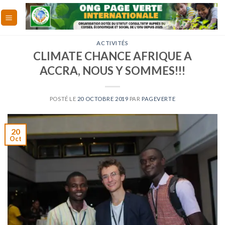
Skip
to
content
ACTIVITÉS
CLIMATE CHANCE AFRIQUE A
ACCRA, NOUS Y SOMMES!!!
POSTÉ LE
20 OCTOBRE 2019
PAR
PAGEVERTE
20
Oct