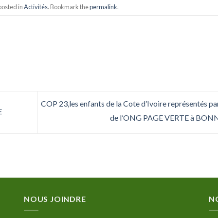
posted in
Activités
. Bookmark the
permalink
.
COP 23,les enfants de la Cote d’Ivoire représentés pa
E
de l’ONG PAGE VERTE à BON
NOUS JOINDRE
N