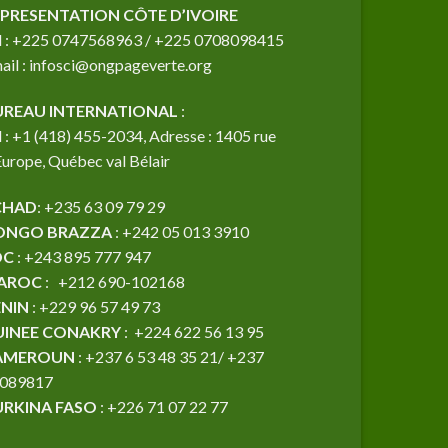
PRESENTATION CÔTE D’IVOIRE
l : +225 0747568963 / +225 0708098415
ail : infosci@ongpageverte.org
UREAU INTERNATIONAL
:
l : +1 (418) 455-2034, Adresse : 1405 rue
Europe, Québec val Bélair
CHAD
: +235 63 09 79 29
ONGO BRAZZA
: +242 05 013 3910
DC
: +243 895 777 947
AROC
: +212 690-102168
ENIN
: +229 96 57 49 73
UINEE CONAKRY
: +224 622 56 13 95
AMEROUN
: +237 6 53 48 35 21/ +237
089817
URKINA FASO
: +226 71 07 22 77