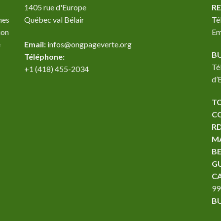
1405 rue d'Europe
RE
nes
Québec val Bélair
Té
ion
Em
e
Email:
infos@ongpageverte.org
B
Téléphone:
Té
+1 (418) 455-2034
d’
T
C
R
M
B
G
C
99
B