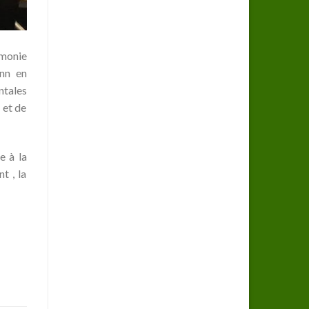
émonie
onn en
ntales
 et de
e à la
t , la