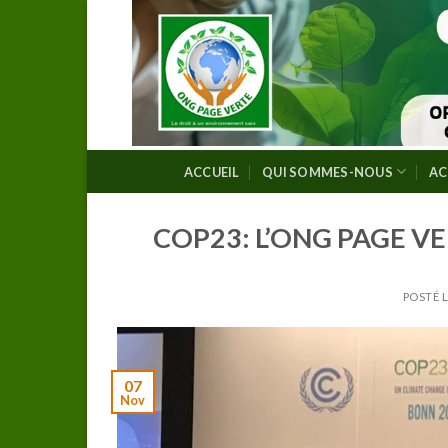
Skip
to
content
ACCUEIL
QUI SOMMES-NOUS
AC
COP23: L’ONG PAGE V
POSTÉ 
07
Nov