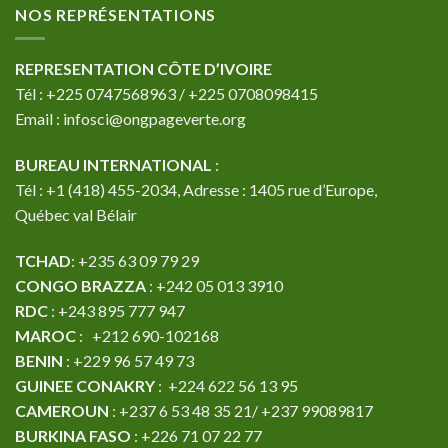
NOS REPRÉSENTATIONS
REPRESENTATION CÔTE D’IVOIRE
Tél : +225 0747568963 / +225 0708098415
Email : infosci@ongpageverte.org
BUREAU INTERNATIONAL
:
Tél : +1 (418) 455-2034, Adresse : 1405 rue d’Europe,
Québec val Bélair
TCHAD
: +235 63 09 79 29
CONGO BRAZZA
: +242 05 013 3910
RDC
: +243 895 777 947
MAROC
: +212 690-102168
BENIN
: +229 96 57 49 73
GUINEE CONAKRY
: +224 622 56 13 95
CAMEROUN
: +237 6 53 48 35 21/ +237 99089817
BURKINA FASO
: +226 71 07 22 77