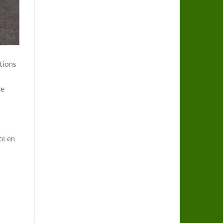
tions
de
te en