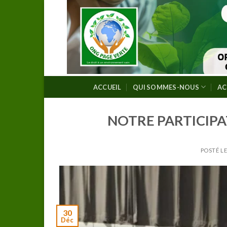
Skip
to
content
ACCUEIL
QUI SOMMES-NOUS
AC
NOTRE PARTICIPA
POSTÉ L
30
Déc