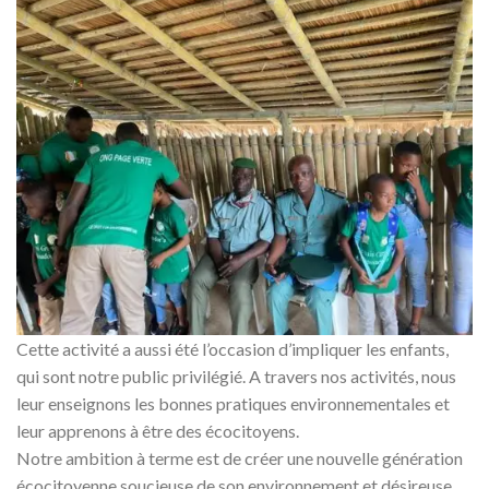
Cette activité a aussi été l’occasion d’impliquer les enfants,
qui sont notre public privilégié. A travers nos activités, nous
leur enseignons les bonnes pratiques environnementales et
leur apprenons à être des écocitoyens.
Notre ambition à terme est de créer une nouvelle génération
écocitoyenne soucieuse de son environnement et désireuse