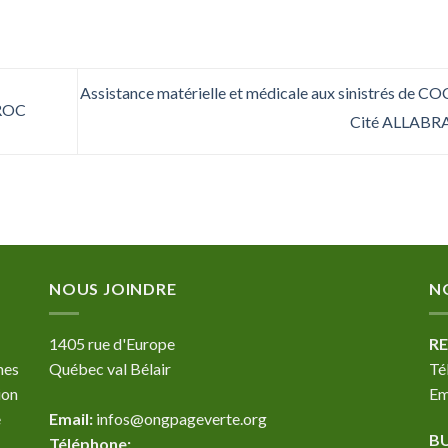
Assistance matérielle et médicale aux sinistrés de 
ROC
Cité ALLABR
NOUS JOINDRE
N
1405 rue d'Europe
RE
nes
Québec val Bélair
Té
ion
Em
e
Email:
infos@ongpageverte.org
B
Téléphone: