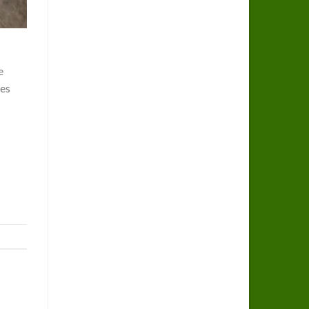
e
des