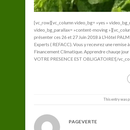
[vc_row][vc_column video_bg= »yes » video_bg
video_bg_parallax= »content-moving »][vc_colum
présenter ces 26 et 27 Juin 2018 à L’Hôtel PALM
Experts ( REFACC). Vous y recevrez une remise 
Financement Climatique. Apprendre chauqe jour e
VOTRE PRESENCE EST OBLIGATOIRE![/vc_column
This entry was p
PAGEVERTE