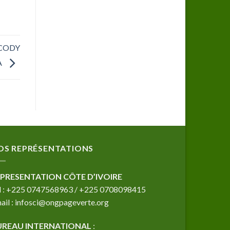
COCODY
A
OS REPRÉSENTATIONS
PRESENTATION CÔTE D’IVOIRE
l : +225 0747568963 / +225 0708098415
ail : infosci@ongpageverte.org
UREAU INTERNATIONAL
: