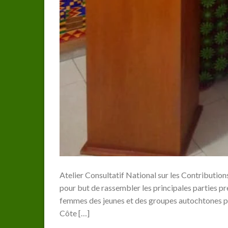
Atelier Consultatif National sur les Contributi
pour but de rassembler les principales parties pre
femmes des jeunes et des groupes autochtones pou
Côte […]