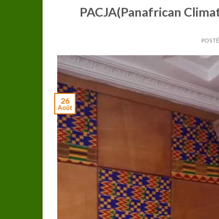
PACJA(Panafrican Climate
POSTÉ
26
Août