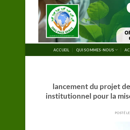
Skip
to
content
ACCUEIL
QUI SOMMES-NOUS
AC
lancement du projet de 
institutionnel pour la mi
POSTÉ L